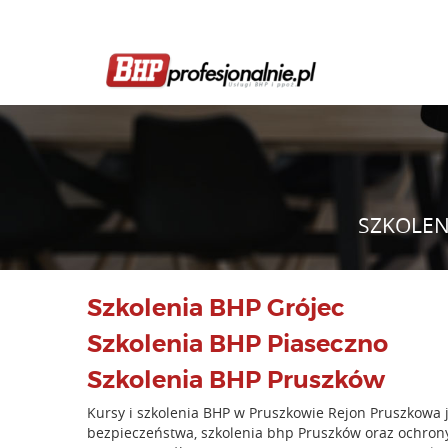
SZKOLEN
Szkolenia BHP Grójec
Szkolenia BHP Piaseczno
Szkolenia BHP Pruszków
Kursy i szkolenia BHP w Pruszkowie Rejon Pruszkowa 
bezpieczeństwa, szkolenia bhp Pruszków oraz ochron